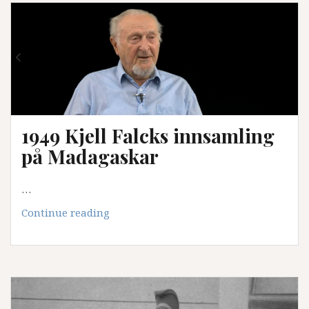
min
faglige
ære….»
1949 Kjell Falcks innsamling
på Madagaskar
…
1949
Continue reading
Kjell
Falcks
innsamling
på
Madagaskar