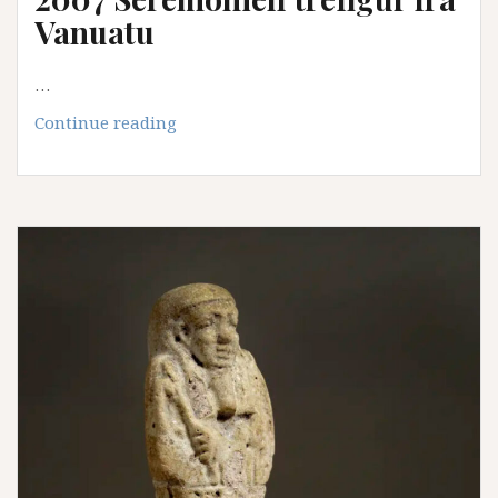
Vanuatu
…
2007
Continue reading
Seremoniell
trefigur
fra
Vanuatu