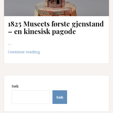
1825 Museets første gjenstand
– en kinesisk pagode
…
1825
Continue reading
Museets
første
gjenstand
–
en
Søk
kinesisk
pagode
Søk