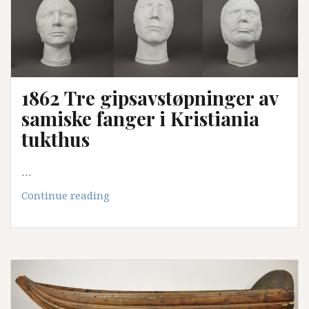
omgjort
til
en
samisk
runebomme
1862 Tre gipsavstøpninger av
samiske fanger i Kristiania
tukthus
…
1862
Continue reading
Tre
gipsavstøpninger
av
samiske
fanger
i