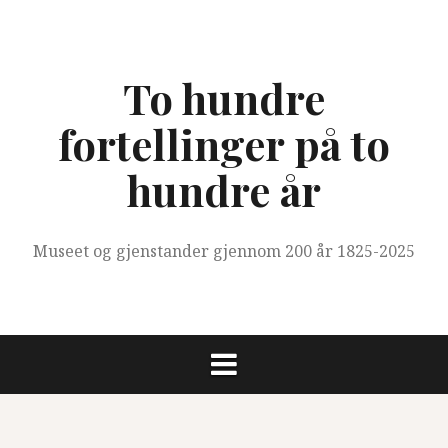
Skip
to
content
To hundre
fortellinger på to
hundre år
Museet og gjenstander gjennom 200 år 1825-2025