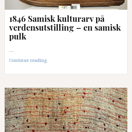
Kristiania
tukthus
1846 Samisk kulturarv på
verdensutstilling – en samisk
pulk
…
1846
Continue reading
Samisk
kulturarv
på
verdensutstilling
–
en
samisk
pulk