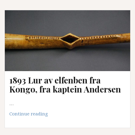
fra
Mandalay
1893 Lur av elfenben fra
Kongo, fra kaptein Andersen
…
1893
Continue reading
Lur
av
elfenben