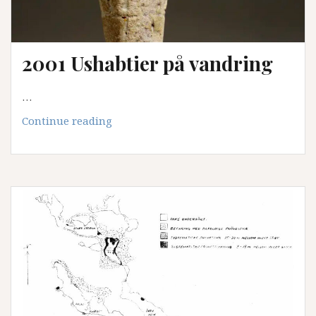
2001 Ushabtier på vandring
…
2001
Continue reading
Ushabtier
på
vandring