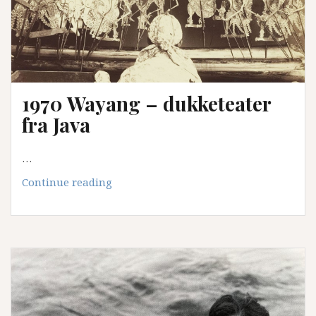
1970 Wayang – dukketeater
fra Java
…
1970
Continue reading
Wayang
–
dukketeater
fra
Java