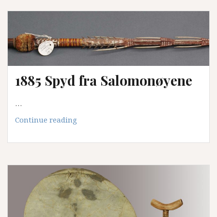
fra
Kongo,
fra
kaptein
Andersen
1885 Spyd fra Salomonøyene
…
1885
Continue reading
Spyd
fra
Salomonøyene