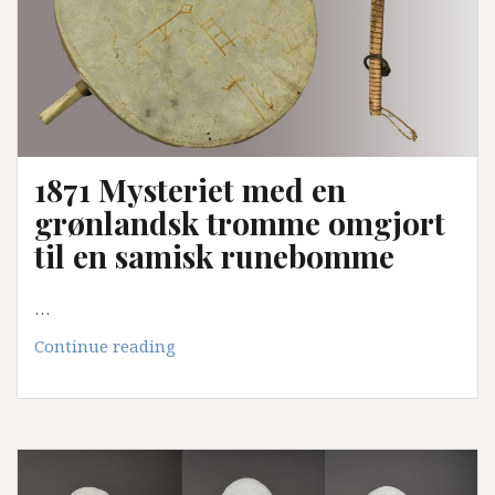
1871 Mysteriet med en
grønlandsk tromme omgjort
til en samisk runebomme
…
1871
Continue reading
Mysteriet
med
en
grønlandsk
tromme