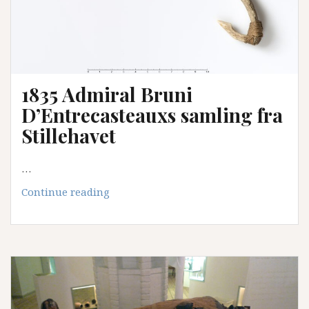
1835 Admiral Bruni
D’Entrecasteauxs samling fra
Stillehavet
…
1835
Continue reading
Admiral
Bruni
D’Entrecasteauxs
samling
fra
Stillehavet