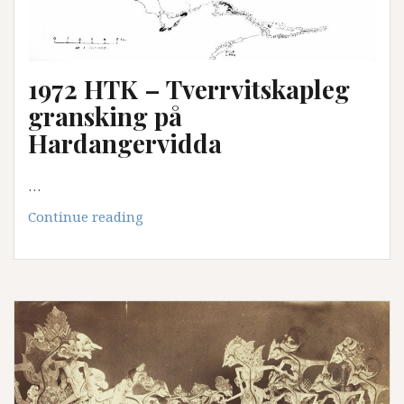
1972 HTK – Tverrvitskapleg
gransking på
Hardangervidda
…
1972
Continue reading
HTK
–
Tverrvitskapleg
gransking
på
Hardangervidda