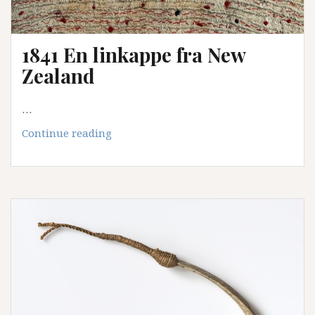
1841 En linkappe fra New
Zealand
…
1841
Continue reading
En
linkappe
fra
New
Zealand