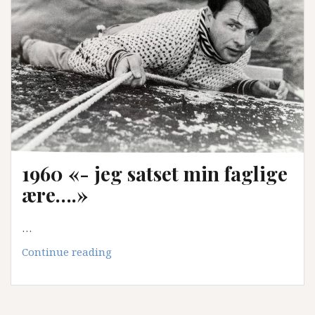
1960 «- jeg satset min faglige
ære….»
…
1960
Continue reading
«-
jeg
satset