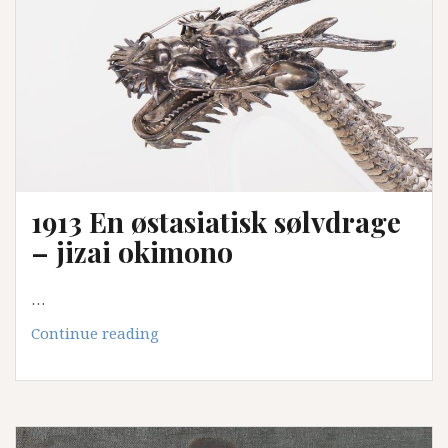
1913 En østasiatisk sølvdrage
– jizai okimono
…
1913
Continue reading
En
østasiatisk
sølvdrage
–