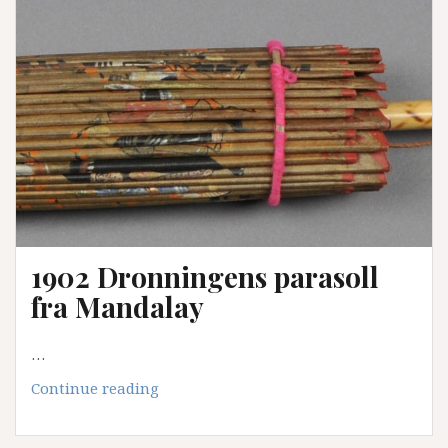
Epeyubsdatter
1902 Dronningens parasoll
fra Mandalay
…
1902
Continue reading
Dronningens
parasoll