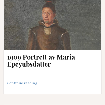
jizai
okimono
1909 Portrett av Maria
Epeyubsdatter
…
1909
Continue reading
Portrett
av
Maria