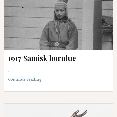
1917 Samisk hornlue
…
1917
Continue reading
Samisk
hornlue