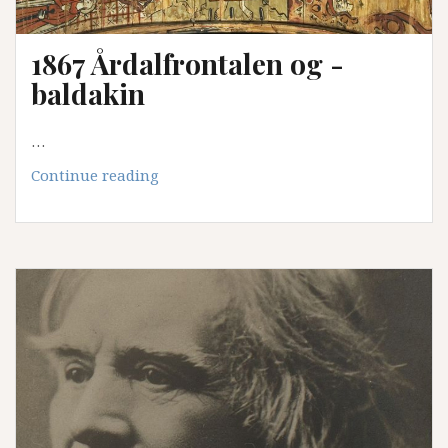
1867 Årdalfrontalen og -
baldakin
…
1867
Continue reading
Årdalfrontalen
og
-
baldakin