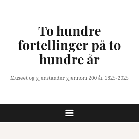
Skip
to
content
To hundre
fortellinger på to
hundre år
Museet og gjenstander gjennom 200 år 1825-2025