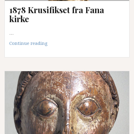
1878 Krusifikset fra Fana
kirke
…
1878
Continue reading
Krusifikset
fra
Fana
kirke