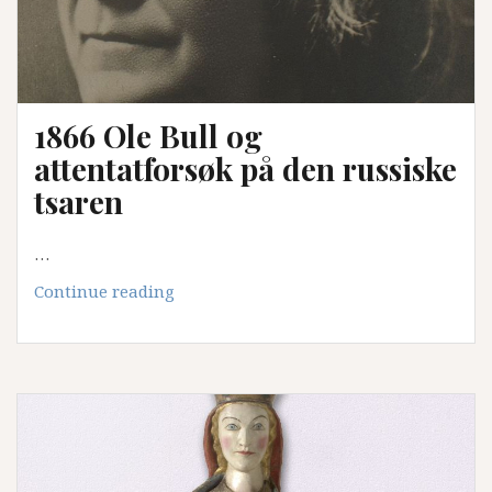
1866 Ole Bull og
attentatforsøk på den russiske
tsaren
…
1866
Continue reading
Ole
Bull
og
attentatforsøk
på
den
russiske