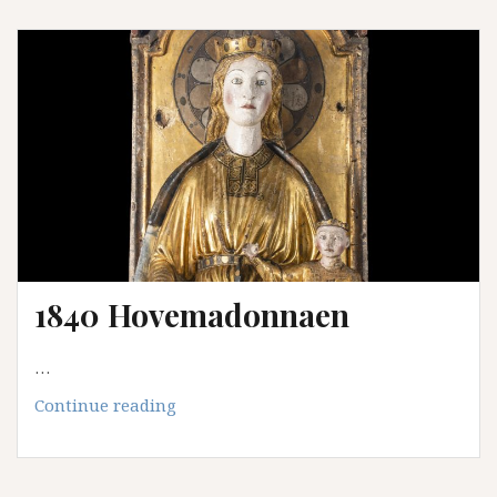
den
nære
fortid
i
vår
eiga
tid
1840 Hovemadonnaen
…
1840
Continue reading
Hovemadonnaen