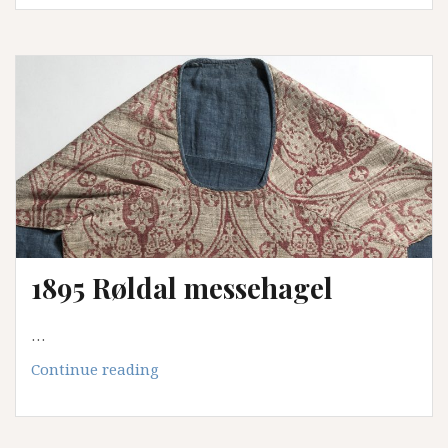
1895 Røldal messehagel
…
1895
Continue reading
Røldal
messehagel