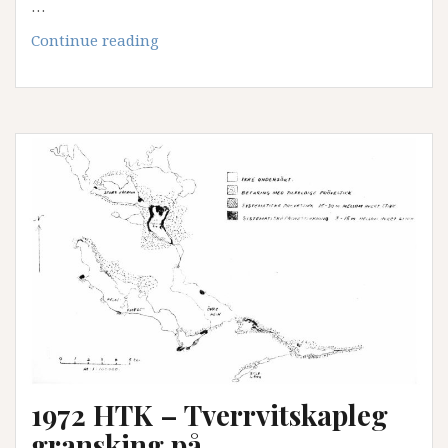
…
2003
Continue reading
Medaljesamlingen
–
kronprinsens
belønningsmedalje
til
norske
bønder,
1776
1972 HTK – Tverrvitskapleg
gransking på