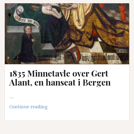
1835 Minnetavle over Gert
Alant, en hanseat i Bergen
…
1835
Continue reading
Minnetavle
over
Gert