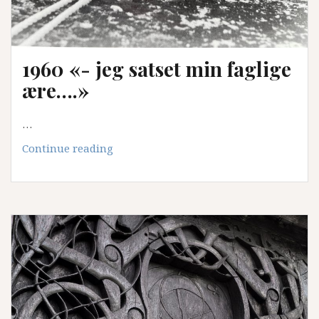
1960 «- jeg satset min faglige
ære….»
…
1960
Continue reading
«-
jeg
satset
min
faglige
ære….»