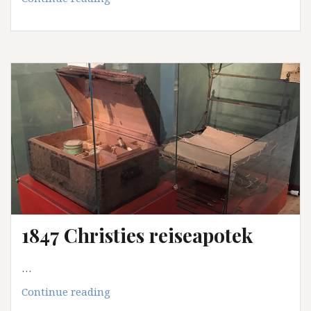
Kubbestol
med
tenner
i
setet
1847 Christies reiseapotek
…
1847
Continue reading
Christies