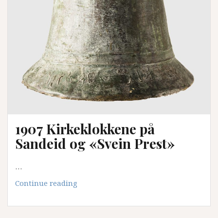
plassen
1907 Kirkeklokkene på
Sandeid og «Svein Prest»
…
1907
Continue reading
Kirkeklokkene
på
Sandeid