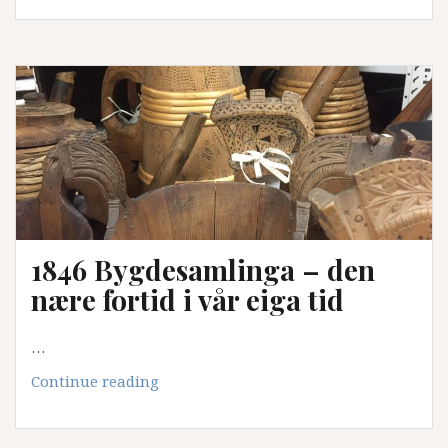
reiseapotek
1846 Bygdesamlinga – den
nære fortid i vår eiga tid
…
1846
Continue reading
Bygdesamlinga
–