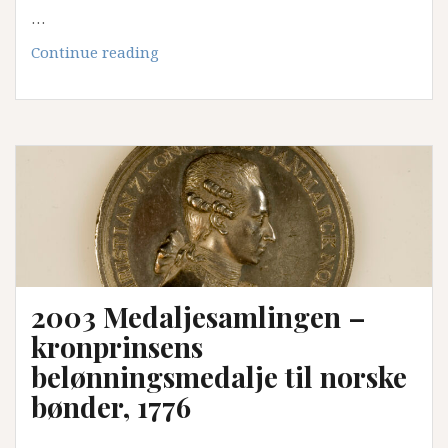
…
2025
Continue reading
«Kringom»
–
portal
for
kunnskap
om
landskap
2003 Medaljesamlingen –
kronprinsens
belønningsmedalje til norske
bønder, 1776