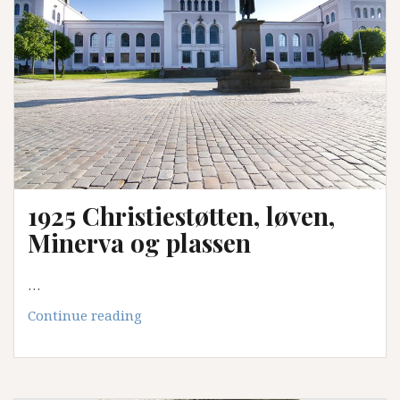
1925 Christiestøtten, løven,
Minerva og plassen
…
1925
Continue reading
Christiestøtten,
løven,
Minerva
og