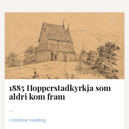
Volda
1885 Hopperstadkyrkja som
aldri kom fram
…
1885
Continue reading
Hopperstadkyrkja