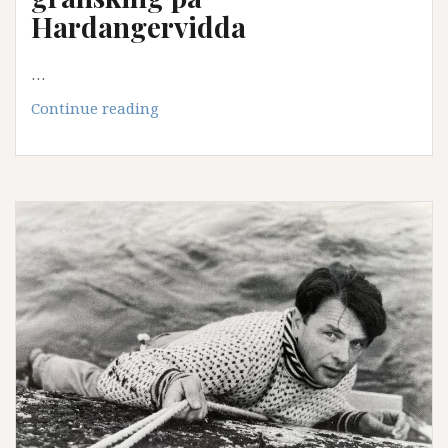
Hardangervidda
…
1972
Continue reading
HTK
–
Tverrvitskapleg
gransking
på
Hardangervidda