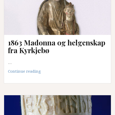
tsaren
1863 Madonna og helgenskap
fra Kyrkjebø
…
1863
Continue reading
Madonna
og
helgenskap
fra
Kyrkjebø