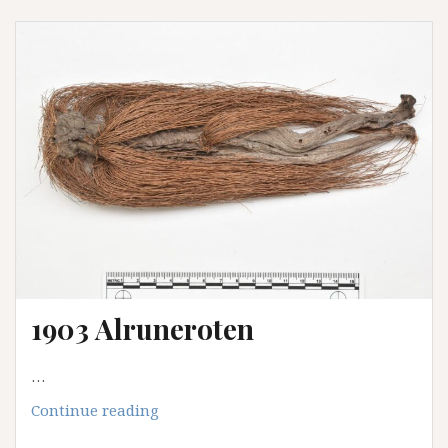
og
«Svein
Prest»
1903 Alruneroten
…
1903
Continue reading
Alruneroten