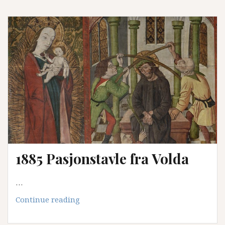
hardingfela:
Jaastadfela
1885 Pasjonstavle fra Volda
…
1885
Continue reading
Pasjonstavle
fra