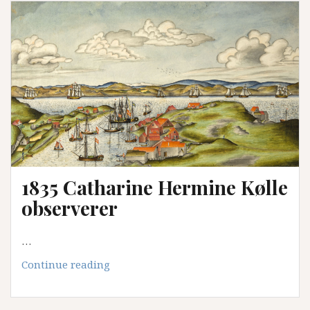
Alant,
en
hanseat
i
Bergen
1835 Catharine Hermine Kølle
observerer
…
1835
Continue reading
Catharine
Hermine