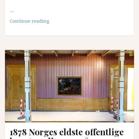
…
1884
Continue reading
«Årbok
for
Bergens
Museum»
1878 Norges eldste offentlige