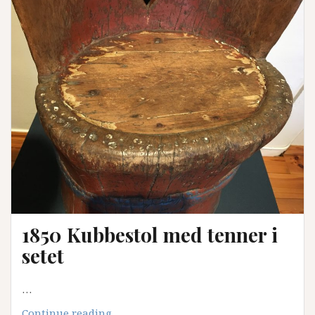
av
kong
Øystein
1850 Kubbestol med tenner i
setet
…
1850
Continue reading