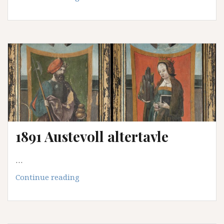
Gjenbruk
på
1000-
tallet
i
Hopperstad
stavkirke
1891 Austevoll altertavle
…
1891
Continue reading
Austevoll
altertavle