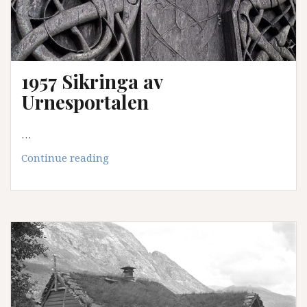
1957 Sikringa av
Urnesportalen
…
1957
Continue reading
Sikringa
av
Urnesportalen