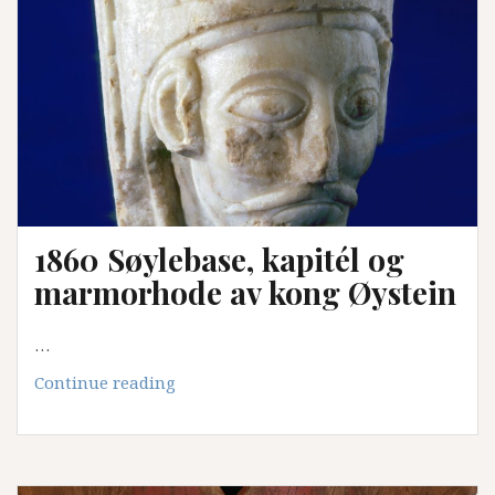
1860 Søylebase, kapitél og
marmorhode av kong Øystein
…
1860
Continue reading
Søylebase,
kapitél
og
marmorhode