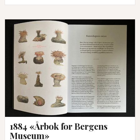
som
aldri
kom
fram
1884 «Årbok for Bergens
Museum»