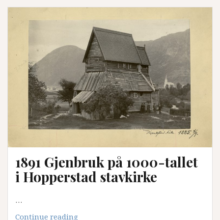
1891 Gjenbruk på 1000-tallet
i Hopperstad stavkirke
…
1891
Continue reading