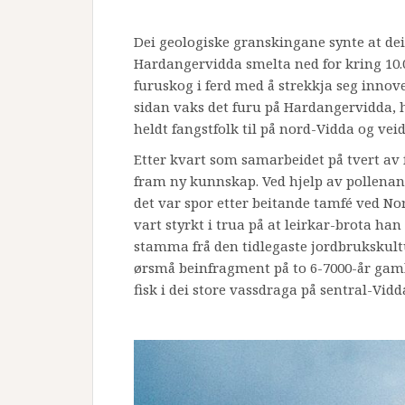
Dei geologiske granskingane synte at dei
Hardangervidda smelta ned for kring 10.0
furuskog i ferd med å strekkja seg innove
sidan vaks det furu på Hardangervidda, 
heldt fangstfolk til på nord-Vidda og veid
Etter kvart som samarbeidet på tvert av 
fram ny kunnskap. Ved hjelp av pollenan
det var spor etter beitande tamfé ved N
vart styrkt i trua på at leirkar-brota ha
stamma frå den tidlegaste jordbrukskult
ørsmå beinfragment på to 6-7000-år gamle
fisk i dei store vassdraga på sentral-Vidda