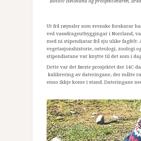
Botolv Helleland og prosjektleiaren, ark
Ut frå røynsler som svenske forskarar h
ved vassdragsutbyggingar i Norrland, var
med ni stipendiatar frå sju ulike fagfelt:
vegetasjonshistorie, osteologi, zoologi 
stipendiatane var knytte til det som i da
Dette var det første prosjektet der 14C-d
kalibrering av dateringane, der målte ra
enno ikkje kome i stand. Dateringane ned