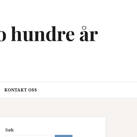
to hundre år
KONTAKT OSS
Søk