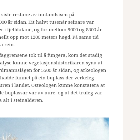
 siste restane av innlandsisen på
00 år sidan. Eit halvt tusenår seinare var
r i fjelldalane, og for mellom 9000 og 8500 år
heilt opp mot 1200 meters høgd. På same tid
a rein.
faggrensene tok til å fungera, kom det stadig
alyse kunne vegetasjonshistorikaren syna at
ordmannslågen for 5500 år sidan, og arkeologen
n hadde funnet på ein buplass der verkeleg
uren i landet. Osteologen kunne konstatera at
 buplassar var av aure, og at det truleg var
 alt i steinalderen.