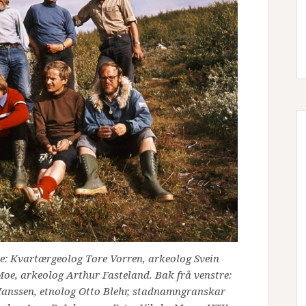
e: Kvartærgeolog Tore Vorren, arkeolog Svein
Moe, arkeolog Arthur Fasteland. Bak frå venstre:
Hanssen, etnolog Otto Blehr, stadnamngranskar