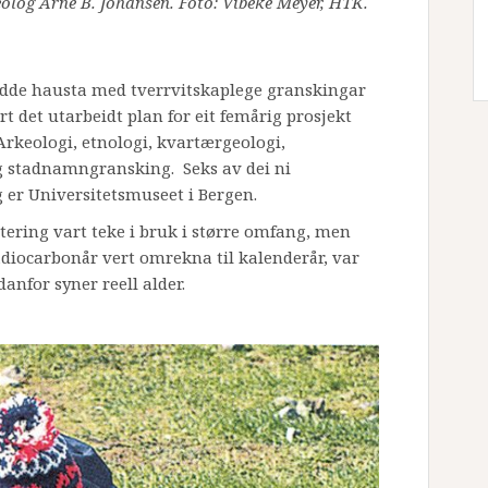
eolog Arne B. Johansen. Foto: Vibeke Meyer, HTK.
adde hausta med tverrvitskaplege granskingar
t det utarbeidt plan for eit femårig prosjekt
 Arkeologi, etnologi, kvartærgeologi,
og stadnamngransking. Seks av dei ni
g er Universitetsmuseet i Bergen.
atering vart teke i bruk i større omfang, men
diocarbonår vert omrekna til kalenderår, var
anfor syner reell alder.