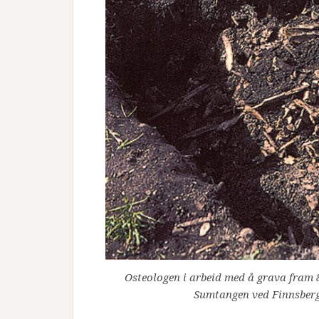
Osteologen i arbeid med å grava fram 8
Sumtangen ved Finnsbergv