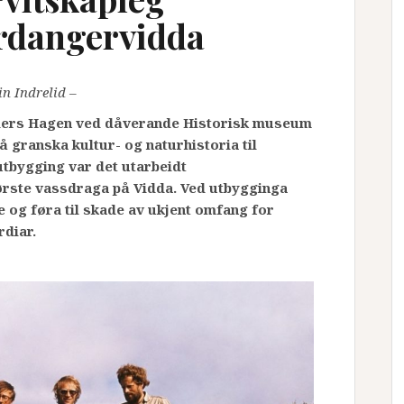
rdangervidda
in Indrelid –
Anders Hagen ved dåverande Historisk museum
r å granska kultur- og naturhistoria til
tbygging var det utarbeidt
tørste vassdraga på Vidda. Ved utbygginga
 og føra til skade av ukjent omfang for
rdiar.