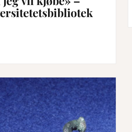
jeg vil kjøbe» –
ersitetetsbibliotek