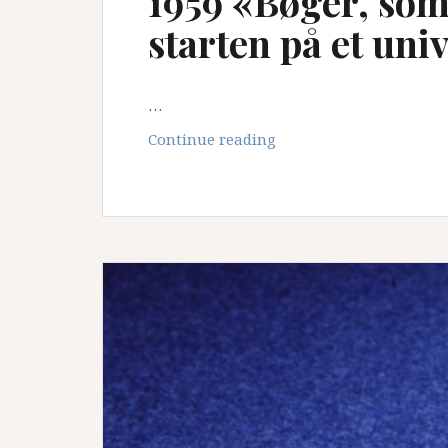
1959 «Bøger, som 
starten på et univ
…
1959
Continue reading
«Bøger,
som
jeg
vil
kjøbe»
–
starten
på
et
universitetetsbibliotek