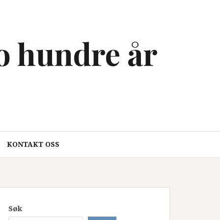
to hundre år
KONTAKT OSS
Søk