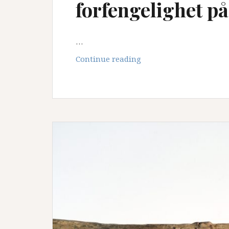
forfengelighet p
…
1958
Continue reading
Barberkniv
i
graven
–
krigersk
forfengelighet
på
Hysstad