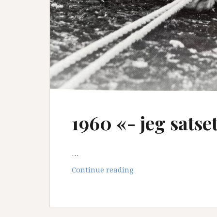
1960 «- jeg satse
…
1960
Continue reading
«-
jeg
satset
min