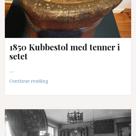
1850 Kubbestol med tenner i
setet
…
1850
Continue reading
Kubbestol
med
tenner
i
setet