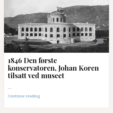
i
Zürich
1846 Den første
konservatoren, Johan Koren
tilsatt ved museet
…
1846
Continue reading
Den
første