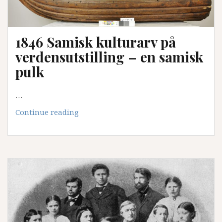
1846 Samisk kulturarv på
verdensutstilling – en samisk
pulk
…
1846
Continue reading
Samisk
kulturarv
på
verdensutstilling
–
en
samisk
pulk