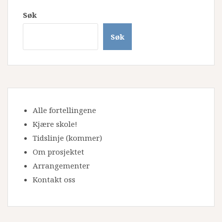
fortid
Søk
i
vår
Søk
eiga
tid
Alle fortellingene
Kjære skole!
Tidslinje
(kommer)
Om prosjektet
Arrangementer
Kontakt oss