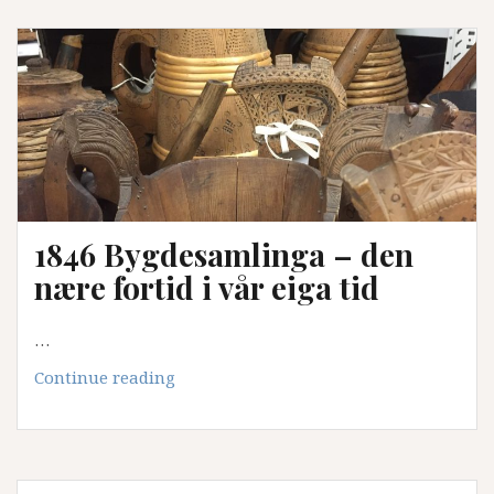
konservatoren,
Johan
Koren
tilsatt
ved
museet
1846 Bygdesamlinga – den
nære fortid i vår eiga tid
…
1846
Continue reading
Bygdesamlinga
–
den
nære