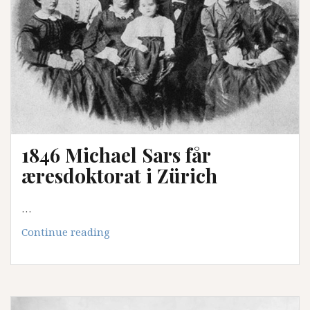
1846 Michael Sars får
æresdoktorat i Zürich
…
1846
Continue reading
Michael
Sars
får
æresdoktorat