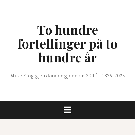
Skip
to
content
To hundre
fortellinger på to
hundre år
Museet og gjenstander gjennom 200 år 1825-2025