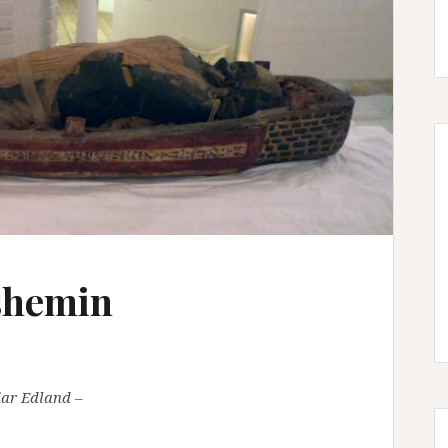
shemin
dar Edland –