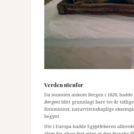
Verden utenfor
Da mumien ankom Bergen i 1828, hadde
Bergen
) blitt grunnlagt bare tre år tidl
fornminner, naturvitenskaplige eksempl
begynt.
Ute i Europa hadde Egyptfeberen allerede
skjøt for alvor fart etter at den franske 