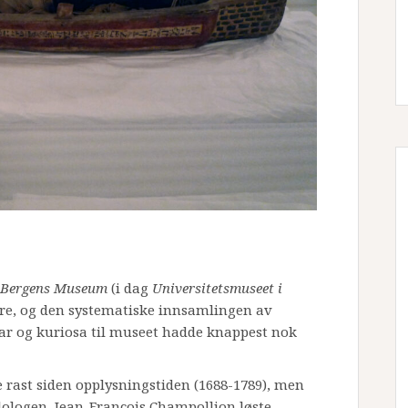
Bergens Museum
(i dag
Universitetsmuseet i
igere, og den systematiske innsamlingen av
ar og kuriosa til museet hadde knappest nok
 rast siden opplysningstiden (1688-1789), men
filologen, Jean-François Champollion løste