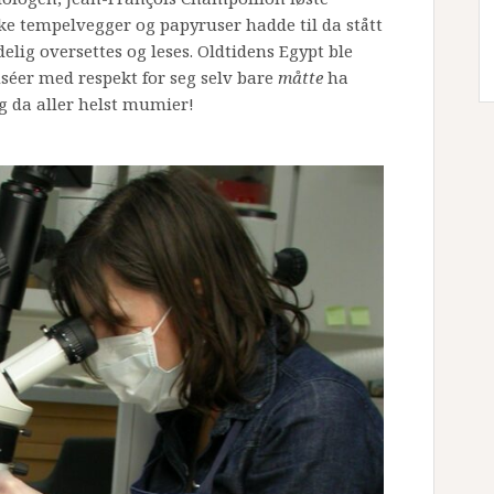
ske tempelvegger og papyruser hadde til da stått
lig oversettes og leses. Oldtidens Egypt ble
séer med respekt for seg selv bare
måtte
ha
og da aller helst mumier!