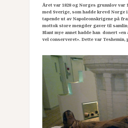
Året var 1828 og Norges grunnlov var 
med Sverige, som hadde krevd Norge i
tapende ut av Napoleonskrigene på fra
mottok store mengder gaver til samli
Blant mye annet hadde han donert «en
vel conserveret». Dette var Teshemin, 