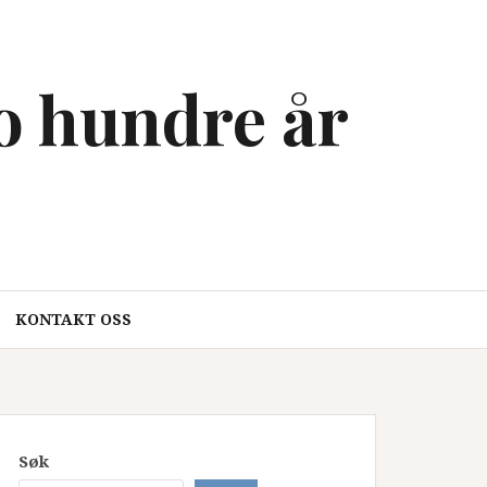
to hundre år
KONTAKT OSS
Søk