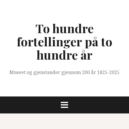
Skip
to
content
To hundre
fortellinger på to
hundre år
Museet og gjenstander gjennom 200 år 1825-2025