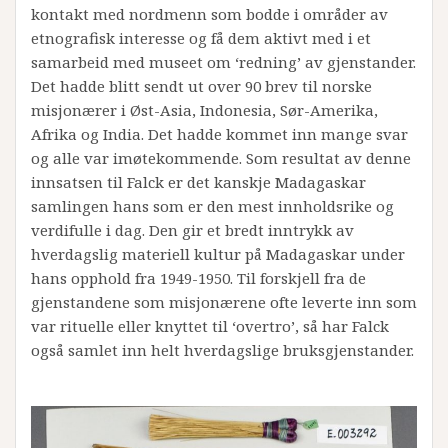
kontakt med nordmenn som bodde i områder av
etnografisk interesse og få dem aktivt med i et
samarbeid med museet om ‘redning’ av gjenstander.
Det hadde blitt sendt ut over 90 brev til norske
misjonærer i Øst-Asia, Indonesia, Sør-Amerika,
Afrika og India. Det hadde kommet inn mange svar
og alle var imøtekommende. Som resultat av denne
innsatsen til Falck er det kanskje Madagaskar
samlingen hans som er den mest innholdsrike og
verdifulle i dag. Den gir et bredt inntrykk av
hverdagslig materiell kultur på Madagaskar under
hans opphold fra 1949-1950. Til forskjell fra de
gjenstandene som misjonærene ofte leverte inn som
var rituelle eller knyttet til ‘overtro’, så har Falck
også samlet inn helt hverdagslige bruksgjenstander.