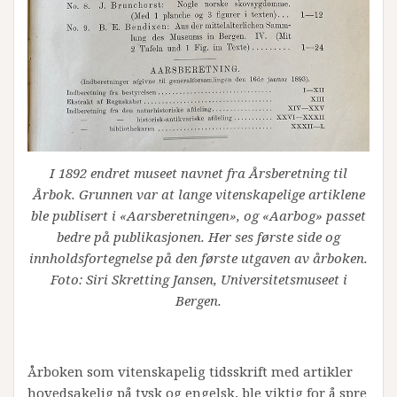
I 1892 endret museet navnet fra Årsberetning til
Årbok. Grunnen var at lange vitenskapelige artiklene
ble publisert i «Aarsberetningen», og «Aarbog» passet
bedre på publikasjonen. Her ses første side og
innholdsfortegnelse på den første utgaven av årboken.
Foto: Siri Skretting Jansen, Universitetsmuseet i
Bergen.
Årboken som vitenskapelig tidsskrift med artikler
hovedsakelig på tysk og engelsk, ble viktig for å spre