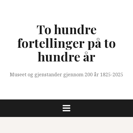
Skip
to
content
To hundre
fortellinger på to
hundre år
Museet og gjenstander gjennom 200 år 1825-2025