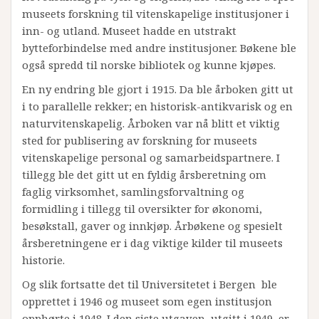
museets forskning til vitenskapelige institusjoner i
inn- og utland. Museet hadde en utstrakt
bytteforbindelse med andre institusjoner. Bøkene ble
også spredd til norske bibliotek og kunne kjøpes.
En ny endring ble gjort i 1915. Da ble årboken gitt ut
i to parallelle rekker; en historisk-antikvarisk og en
naturvitenskapelig. Årboken var nå blitt et viktig
sted for publisering av forskning for museets
vitenskapelige personal og samarbeidspartnere. I
tillegg ble det gitt ut en fyldig årsberetning om
faglig virksomhet, samlingsforvaltning og
formidling i tillegg til oversikter for økonomi,
besøkstall, gaver og innkjøp. Årbøkene og spesielt
årsberetningene er i dag viktige kilder til museets
historie.
Og slik fortsatte det til Universitetet i Bergen ble
opprettet i 1946 og museet som egen institusjon
opphørte i 1948. I den siste utgaven, utgitt i 1949, er