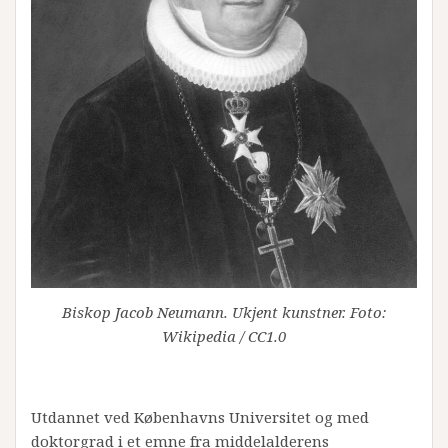
Biskop Jacob Neumann. Ukjent kunstner. Foto:
Wikipedia / CC1.0
Utdannet ved Københavns Universitet og med
doktorgrad i et emne fra middelalderens