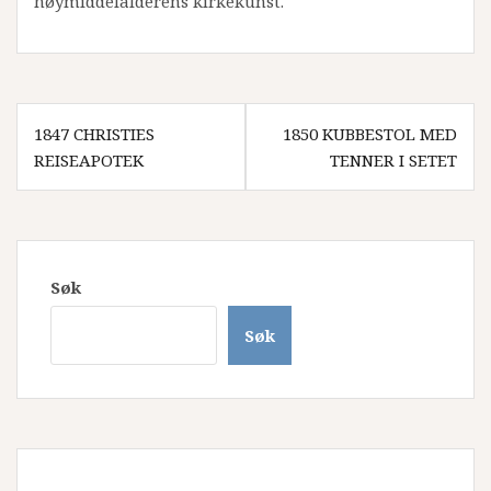
høymiddelalderens kirkekunst.
Innleggsnavigasjon
1847 CHRISTIES
1850 KUBBESTOL MED
REISEAPOTEK
TENNER I SETET
Søk
Søk