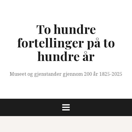
Skip
to
content
To hundre
fortellinger på to
hundre år
Museet og gjenstander gjennom 200 år 1825-2025