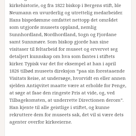
kirkehistorie, og fra 1822 biskop i Bergens stift, ble
Neumann en uvurderlig og utrettelig medarbeider.
Hans bispedømme omfattet nettopp det området
som utgjorde museets oppland, nemlig
Sunnhordland, Nordhordland, Sogn og Fjordane
samt Sunnmøre. Som biskop gjorde han sine
visitaser til feltarbeid for museet og ervervet seg
detaljert kunnskap om hva som fantes i stiftets
kirker. Typisk var det for eksempel at han i april
1826 tilbød museets direksjon ”paa sin forestaaende
Visitats Reise, at undersøge, hvorvidt en eller annen
sjelden Antiqvitet maatte være at erholde for Penge,
at søge at faae den ringeste Pris at vide, og, ved
Tilbagekomsten, at underrette Directionen derom”.
Han kjente til alle geistlige i stiftet, og kunne
rekruttere dem for museets sak, det vil si være dets
agenter overfor kirkeeierne.