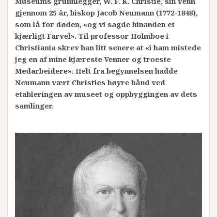
Museums grunnlegger, W. F. K. Christie, sin venn
gjennom 25 år, biskop Jacob Neumann (1772-1848),
som lå for døden, «og vi sagde hinanden et
kjærligt Farvel». Til professor Holmboe i
Christiania skrev han litt senere at «i ham mistede
jeg en af mine kjæreste Venner og troeste
Medarbeidere». Helt fra begynnelsen hadde
Neumann vært Christies høyre hånd ved
etableringen av museet og oppbyggingen av dets
samlinger.