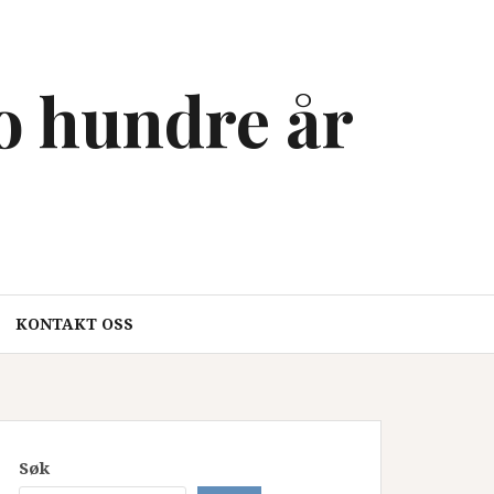
to hundre år
KONTAKT OSS
Søk