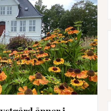
ystgård åpner i