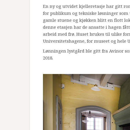
En ny og utvidet kjelleretasje har gitt r
for publikum og tekniske løsninger som ti
gamle stuene og kjøkken blitt en flott l
denne etasjen har de ansatte i hagen fåt
arbeid med frø. Huset brukes til ulike fo
Universitetshagene, for museet og hele U
Lønningen lystgård ble gitt fra Avinor so
2018.