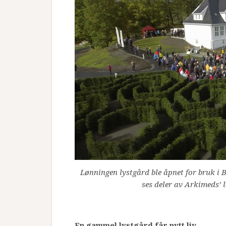
Lønningen lystgård ble åpnet for bruk i B
ses deler av Arkimeds’ 
En gammel lystgård får nytt liv