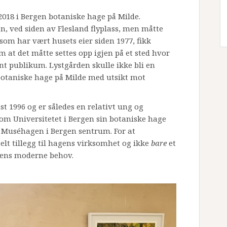
018 i Bergen botaniske hage på Milde.
, ved siden av Flesland flyplass, men måtte
 som har vært husets eier siden 1977, fikk
om at det måtte settes opp igjen på et sted hvor
t publikum. Lystgården skulle ikke bli en
 botaniske hage på Milde med utsikt mot
t 1996 og er således en relativt ung og
m Universitetet i Bergen sin botaniske hage
r Muséhagen i Bergen sentrum. For at
elt tillegg til hagens virksomhet og ikke
bare
et
gens moderne behov.