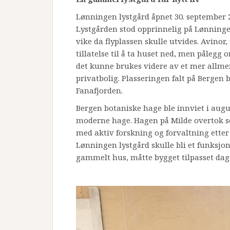
Lønningen lystgård åpnet 30. september 2
Lystgården stod opprinnelig på Lønningen
vike da flyplassen skulle utvides. Avinor,
tillatelse til å ta huset ned, men pålegg 
det kunne brukes videre av et mer allmen
privatbolig. Plasseringen falt på Bergen
Fanafjorden.
Bergen botaniske hage ble innviet i augus
moderne hage. Hagen på Milde overtok so
med aktiv forskning og forvaltning ette
Lønningen lystgård skulle bli et funksjon
gammelt hus, måtte bygget tilpasset da