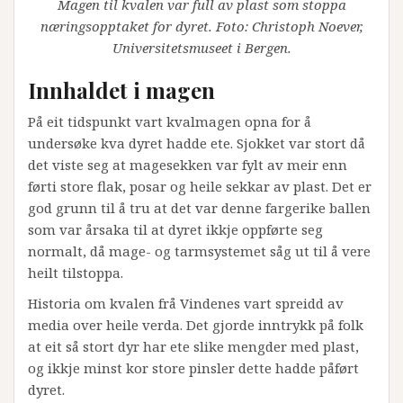
Magen til kvalen var full av plast som stoppa
næringsopptaket for dyret. Foto: Christoph Noever,
Universitetsmuseet i Bergen.
Innhaldet i magen
På eit tidspunkt vart kvalmagen opna for å
undersøke kva dyret hadde ete. Sjokket var stort då
det viste seg at magesekken var fylt av meir enn
førti store flak, posar og heile sekkar av plast. Det er
god grunn til å tru at det var denne fargerike ballen
som var årsaka til at dyret ikkje oppførte seg
normalt, då mage- og tarmsystemet såg ut til å vere
heilt tilstoppa.
Historia om kvalen frå Vindenes vart spreidd av
media over heile verda. Det gjorde inntrykk på folk
at eit så stort dyr har ete slike mengder med plast,
og ikkje minst kor store pinsler dette hadde påført
dyret.