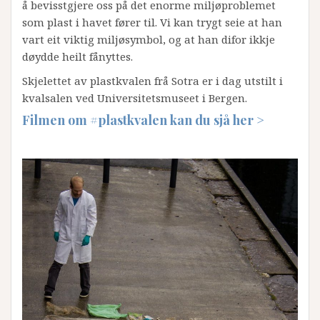
å bevisstgjere oss på det enorme miljøproblemet
som plast i havet fører til. Vi kan trygt seie at han
vart eit viktig miljøsymbol, og at han difor ikkje
døydde heilt fånyttes.
Skjelettet av plastkvalen frå Sotra er i dag utstilt i
kvalsalen ved Universitetsmuseet i Bergen.
Filmen om #plastkvalen kan du sjå her >