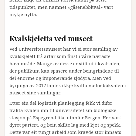
tidspunktet, men namnet «gåsenebbkval» vart
mykje nytta.
Kvalskjeletta ved museet
Ved Universitetsmuseet har vi ei stor samling av
kvalskjelett frå artar som finst i våre næraste
havområde. Mange av desse er stilt ut i kvalsalen,
der publikum kan spasere under beingrindene til
dei enorme og imponerande sjødyra. Men ved
byrjinga av 2017 fantes ikkje kvithovudnebbkvalen i
museet sine samlingar.
Etter ein del logistisk planlegging fekk vi difor
frakta kvalen inn til universitetet sin biologiske
stasjon på Espegrend like utanfor Bergen. Her vart
dyret partert, og bein skilte lag med kjøt og spekk.
Dette var eit tungt arbeid som kravde stor innsats