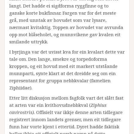
langt. Det hadde ei sigdforma ryggfinne og to
ganske korte bukfinnar. Fargen var for det meste
grå, med unntak av hovudet som var lysare,
nærmast kvitaktig. Toppen av hovudet var avrunda
opp mot blåseholet, og munnvikene gav kvalen eit
smilande uttrykk.
I byrjinga var det uvisst kva for ein kvalart dette var
tale om. Den lange, smekre og torpedoforma
kroppen, og eit hovud med eit markert utståande
munnparti, synte klart at det dreidde seg om ein
representant for gruppa nebbkvalar (famelien
Ziphiidae).
Etter litt diskusjon mellom fagfolk vart det slått fast
at arten var ein kvithovudnebbkval (
Ziphius
cavirostris).
Offisielt var ikkje denne arten tidlegare
registrert innom landets grenser, men eit tidlegare
funn har vorte kjent i ettertid. Dyret hadde faktisk
heller ikkje eit offisielt norsk namn på dette