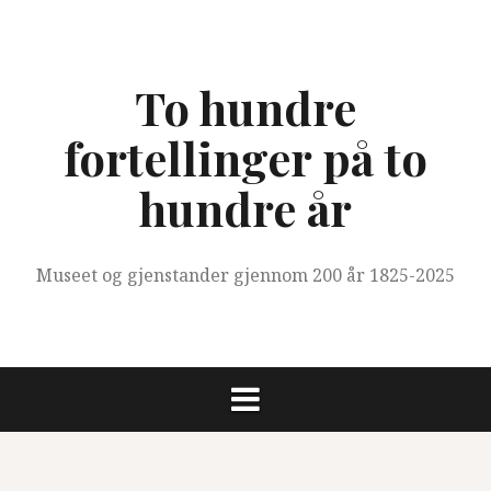
Skip
to
content
To hundre
fortellinger på to
hundre år
Museet og gjenstander gjennom 200 år 1825-2025