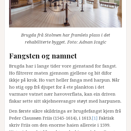
Brugda frå Stolmen har framleis plass i det
rehabiliterte bygget. Foto: Adnan Icagic
Fangsten og namnet
Brugda har i lange tider vore gjenstand for fangst.
Ho filtrerer maten gjennom gjellene og bit difor
ikkje på krok. Ho vart heller fanga med harpun. Når
ho stig opp frå djupet for å ete plankton i det
varmare vatnet nær havoverflata, kan ein driven
fiskar sette sitt skjebnesvangre støyt med harpunen.
Den første sikre skildringa av brugdefangst kjem frå
Peder Claussøn Friis (1545-1614), i 1613.
[1]
Faktisk
skriv Friis om den enorme haien allereie i 1599.