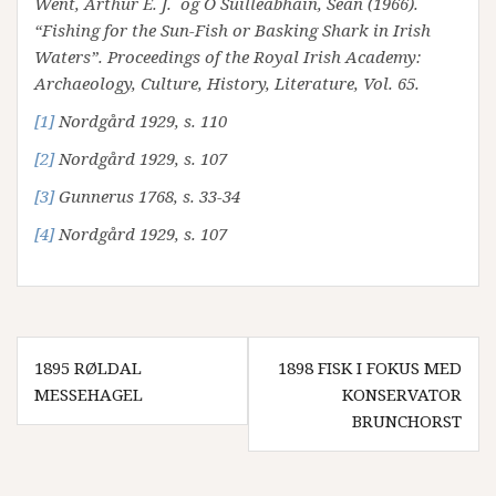
Went, Arthur E. J. og Ó Súilleabháin, Seán (1966).
“Fishing for the Sun-Fish or Basking Shark in Irish
Waters”. Proceedings of the Royal Irish Academy:
Archaeology, Culture, History, Literature, Vol. 65.
[1]
Nordgård 1929, s. 110
[2]
Nordgård 1929, s. 107
[3]
Gunnerus 1768, s. 33-34
[4]
Nordgård 1929, s. 107
Innleggsnavigasjon
1895 RØLDAL
1898 FISK I FOKUS MED
MESSEHAGEL
KONSERVATOR
BRUNCHORST