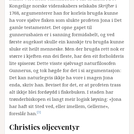
Kongelige norske videnskabers selskabs
Skrifter
i
1768, argumenterer han for korleis brugda kunne
ha vore sjølve fisken som slukte profeten Jona i Det
gamle testamentet. Det opne gapet til
gunnerushaien er i sanning formidabelt, og ved
første augekast skulle ein kanskje tru brugda kunne
sluke eit heilt menneske. Men der brugda rett nok er
større i kjeften enn dei fleste, har den eit forholdsvis
lite spiserør. Dette visste sjølvsagt naturfilosofen
Gunnerus, og tok høgde for det i si argumentasjon:
Det kan naturlegvis ikkje ha vore i magen Jona
enda, skriv han. Beviset for det, er at profeten trass
alt ikkje blei fordøydd i fiskebuken. I staden har
trønderbiskopen ei langt meir logisk løysing: «Jona
har haft sit Sted ved, eller imellem, Gellerne»,
[3]
foreslår han.
Christies oljeeventyr