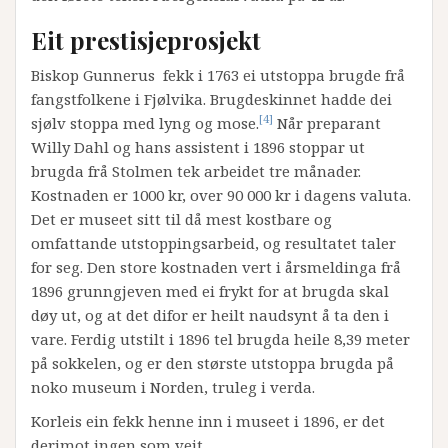
Eit prestisjeprosjekt
Biskop Gunnerus fekk i 1763 ei utstoppa brugde frå
fangstfolkene i Fjølvika. Brugdeskinnet hadde dei
[4]
sjølv stoppa med lyng og mose.
Når preparant
Willy Dahl og hans assistent i 1896 stoppar ut
brugda frå Stolmen tek arbeidet tre månader.
Kostnaden er 1000 kr, over 90 000 kr i dagens valuta.
Det er museet sitt til då mest kostbare og
omfattande utstoppingsarbeid, og resultatet taler
for seg. Den store kostnaden vert i årsmeldinga frå
1896 grunngjeven med ei frykt for at brugda skal
døy ut, og at det difor er heilt naudsynt å ta den i
vare. Ferdig utstilt i 1896 tel brugda heile 8,39 meter
på sokkelen, og er den største utstoppa brugda på
noko museum i Norden, truleg i verda.
Korleis ein fekk henne inn i museet i 1896, er det
derimot ingen som veit.