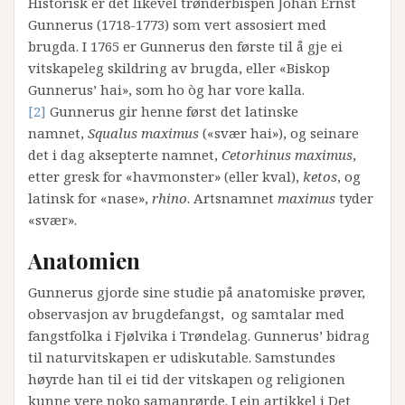
Historisk er det likevel trønderbispen Johan Ernst
Gunnerus (1718-1773) som vert assosiert med
brugda. I 1765 er Gunnerus den første til å gje ei
vitskapeleg skildring av brugda, eller «Biskop
Gunnerus’ hai», som ho òg har vore kalla.
[2]
Gunnerus gir henne først det latinske
namnet,
Squalus maximus
(«svær hai»), og seinare
det i dag aksepterte namnet,
Cetorhinus maximus
,
etter gresk for «havmonster» (eller kval),
ketos
, og
latinsk for «nase»,
rhino
. Artsnamnet
maximus
tyder
«svær».
Anatomien
Gunnerus gjorde sine studie på anatomiske prøver,
observasjon av brugdefangst, og samtalar med
fangstfolka i Fjølvika i Trøndelag. Gunnerus’ bidrag
til naturvitskapen er udiskutable. Samstundes
høyrde han til ei tid der vitskapen og religionen
kunne vere noko samanrørde. I ein artikkel i Det