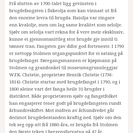
Frå slutten av 1700-talet ligg gevinsten i
brugdefangsten i fiskeolja som kan vinnast ut frå
den enorme levra til brugda. Haiolja var ringare
enn kvalolje, men om lag same kvalitet som selolje.
Sjølv om selolja vart rekna for å vere meir eksklusiv,
kunne ei gjennomsnittleg stor brugde gje inntil ti
tønner tran. Fangsten gav difor god forteneste. I 1790
er nettopp Stolmen utgangspunktet for ei satsing på
brugdefangst. Føregangsmannen er kjøpmann på
Stolmen og grandonkel til museumsgrunnleggjar
W.F.K. Christie, proprietær Henrik Christie (1736-
1814). Christie startar med brugdefangst i 1790, og i
1800 aleine vart det fanga heile 31 brugder i
distriktet. Både proprietæren sjølv og fangstfolket
han engasjerer tener godt på brugdefangsten rundt
århundreskiftet. Mot midten av århundredet går
derimot brugdebestanden kraftig ned. Sjølv om den
tek seg opp att frå 1880-åra, er brugda frå Stolmen
den første teken i bergensfarvatna på 42 år.