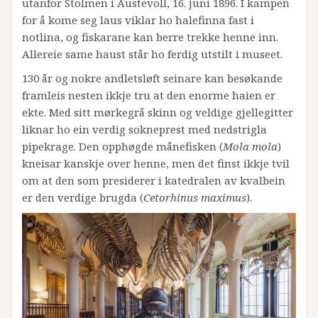
utanfor Stolmen i Austevoll, 16. juni 1896. I kampen
for å kome seg laus viklar ho halefinna fast i
notlina, og fiskarane kan berre trekke henne inn.
Allereie same haust står ho ferdig utstilt i museet.
130 år og nokre andletsløft seinare kan besøkande
framleis nesten ikkje tru at den enorme haien er
ekte. Med sitt mørkegrå skinn og veldige gjellegitter
liknar ho ein verdig sokneprest med nedstrigla
pipekrage. Den opphøgde månefisken (
Mola mola
)
kneisar kanskje over henne, men det finst ikkje tvil
om at den som presiderer i katedralen av kvalbein
er den verdige brugda (
Cetorhinus maximus
).