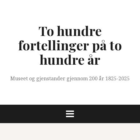
Skip
to
content
To hundre
fortellinger på to
hundre år
Museet og gjenstander gjennom 200 år 1825-2025