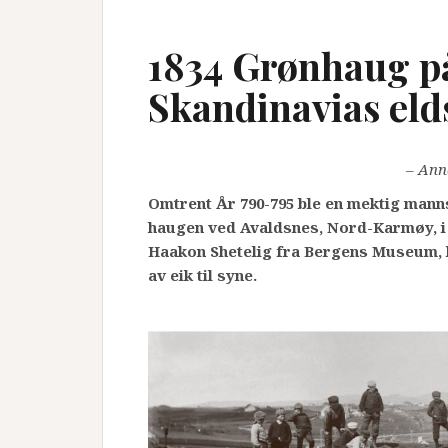
1834 Grønhaug p
Skandinavias eld
– Ann
Omtrent År 790-795 ble en mektig mann
haugen ved Avaldsnes, Nord-Karmøy, i 
Haakon
Shetelig fra Bergens Museum, k
av eik til syne.