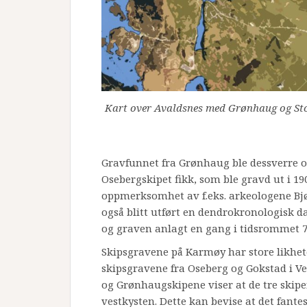
Kart over Avaldsnes med Grønhaug og Sto
Gravfunnet fra Grønhaug ble dessverre
Osebergskipet fikk, som ble gravd ut i 19
oppmerksomhet av f.eks. arkeologene Bjø
også blitt utført en dendrokronologisk d
og graven anlagt en gang i tidsrommet 79
Skipsgravene på Karmøy har store likhete
skipsgravene fra Oseberg og Gokstad i Ve
og Grønhaugskipene viser at de tre skip
vestkysten. Dette kan bevise at det fan