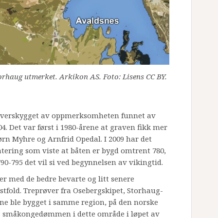
rhaug utmerket. Arkikon AS. Foto: Lisens CC BY.
 overskygget av oppmerksomheten funnet av
04. Det var først i 1980-årene at graven fikk mer
rn Myhre og Arnfrid Opedal. I 2009 har det
atering som viste at båten er bygd omtrent 780,
0-795 det vil si ved begynnelsen av vikingtid.
r med de bedre bevarte og litt senere
stfold. Treprøver fra Osebergskipet, Storhaug-
ene ble bygget i samme region, på den norske
tes småkongedømmen i dette område i løpet av