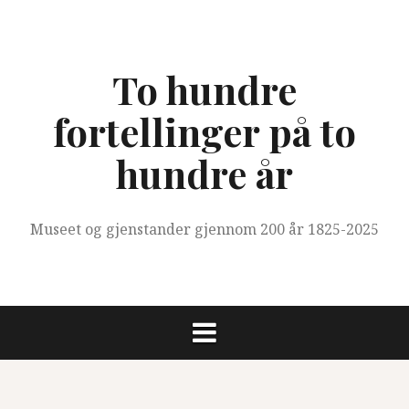
Skip
to
content
To hundre
fortellinger på to
hundre år
Museet og gjenstander gjennom 200 år 1825-2025