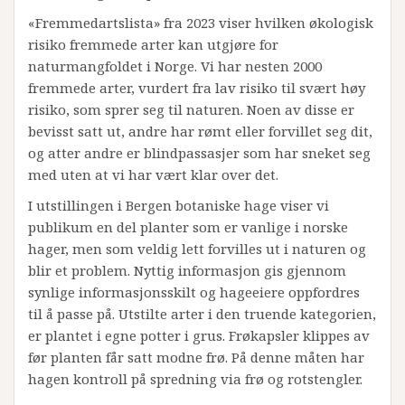
«Fremmedartslista» fra 2023 viser hvilken økologisk
risiko fremmede arter kan utgjøre for
naturmangfoldet i Norge. Vi har nesten 2000
fremmede arter, vurdert fra lav risiko til svært høy
risiko, som sprer seg til naturen. Noen av disse er
bevisst satt ut, andre har rømt eller forvillet seg dit,
og atter andre er blindpassasjer som har sneket seg
med uten at vi har vært klar over det.
I utstillingen i Bergen botaniske hage viser vi
publikum en del planter som er vanlige i norske
hager, men som veldig lett forvilles ut i naturen og
blir et problem. Nyttig informasjon gis gjennom
synlige informasjonsskilt og hageeiere oppfordres
til å passe på. Utstilte
arter i den truende kategorien,
er plantet i egne potter i grus. Frøkapsler klippes av
før planten får satt modne frø. På denne måten har
hagen kontroll på spredning via frø og rotstengler.