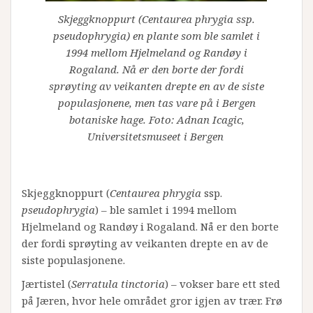
Skjeggknoppurt (Centaurea phrygia ssp.
pseudophrygia) en plante som ble samlet i
1994 mellom Hjelmeland og Randøy i
Rogaland. Nå er den borte der fordi
sprøyting av veikanten drepte en av de siste
populasjonene, men tas vare på i Bergen
botaniske hage. Foto: Adnan Icagic,
Universitetsmuseet i Bergen
Skjeggknoppurt (
Centaurea
phrygia
ssp.
pseudophrygia
) – ble samlet i 1994 mellom
Hjelmeland og Randøy i Rogaland. Nå er den borte
der fordi sprøyting av veikanten drepte en av de
siste populasjonene.
Jærtistel (
Serratula tinctoria
) – vokser bare ett sted
på Jæren, hvor hele området gror igjen av trær. Frø