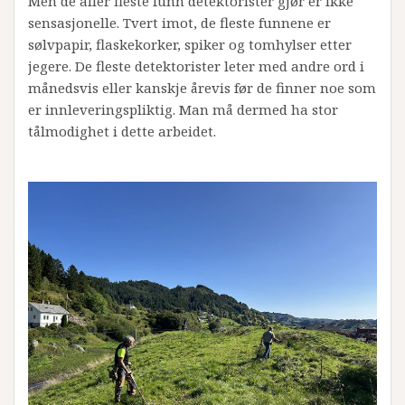
Men de aller fleste funn detektorister gjør er ikke
sensasjonelle. Tvert imot, de fleste funnene er
sølvpapir, flaskekorker, spiker og tomhylser etter
jegere. De fleste detektorister leter med andre ord i
månedsvis eller kanskje årevis før de finner noe som
er innleveringspliktig. Man må dermed ha stor
tålmodighet i dette arbeidet.