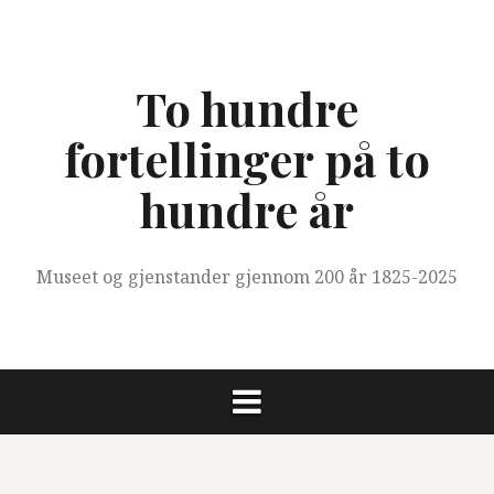
Skip
to
content
To hundre
fortellinger på to
hundre år
Museet og gjenstander gjennom 200 år 1825-2025