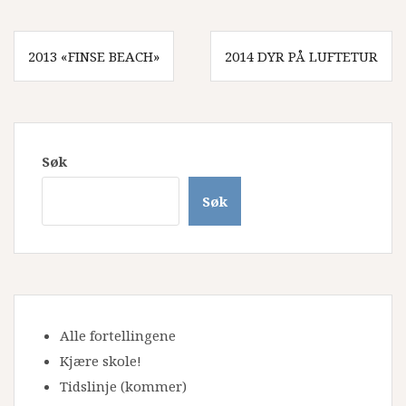
Innleggsnavigasjon
2013 «FINSE BEACH»
2014 DYR PÅ LUFTETUR
Søk
Søk
Alle fortellingene
Kjære skole!
Tidslinje
(kommer)