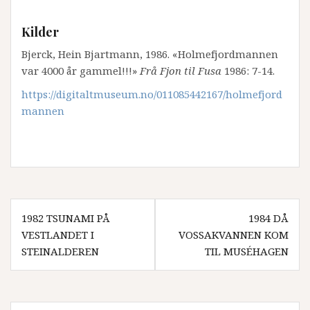
Kilder
Bjerck, Hein Bjartmann, 1986. «Holmefjordmannen
var 4000 år gammel!!!»
Frå Fjon til Fusa
1986: 7-14.
https://digitaltmuseum.no/011085442167/holmefjord
mannen
Innleggsnavigasjon
1982 TSUNAMI PÅ
1984 DÅ
VESTLANDET I
VOSSAKVANNEN KOM
STEINALDEREN
TIL MUSÉHAGEN