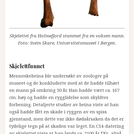
Skjelettet fra Holmefjord stammet fra en voksen mann.
Foto: Svein Skare, Universitetsmuseet i Bergen.
Skjelettfunnet
Menneskebeina ble undersøkt av zoologer på
museet og de konkluderte med at de hadde tilhørt
en mann på omkring 30 år. Han hadde vært ca. 167
cm. høy og hadde en rygglidelse som skyldtes
forbening. Detaljerte studier av beina viste at han
også hadde fått en skade i ryggen av en spiss
gjenstand, men dette var ikke dødsårsaken da det er
tydelige tegn på at skaden var leget. En C14-datering
av skjelettet viste at han levde ca. 2100 år f.Kr., altså