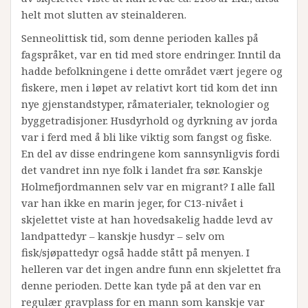
helt mot slutten av steinalderen.
Senneolittisk tid, som denne perioden kalles på
fagspråket, var en tid med store endringer. Inntil da
hadde befolkningene i dette området vært jegere og
fiskere, men i løpet av relativt kort tid kom det inn
nye gjenstandstyper, råmaterialer, teknologier og
byggetradisjoner. Husdyrhold og dyrkning av jorda
var i ferd med å bli like viktig som fangst og fiske.
En del av disse endringene kom sannsynligvis fordi
det vandret inn nye folk i landet fra sør. Kanskje
Holmefjordmannen selv var en migrant? I alle fall
var han ikke en marin jeger, for C13-nivået i
skjelettet viste at han hovedsakelig hadde levd av
landpattedyr – kanskje husdyr – selv om
fisk/sjøpattedyr også hadde stått på menyen. I
helleren var det ingen andre funn enn skjelettet fra
denne perioden. Dette kan tyde på at den var en
regulær gravplass for en mann som kanskje var