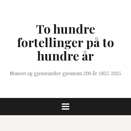
Skip
to
content
To hundre
fortellinger på to
hundre år
Museet og gjenstander gjennom 200 år 1825-2025