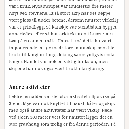
var i bruk. Nydamskipet var imidlertid fire meter
høyt ved stevnene. Et så stort skip har det neppe
vært plass til under betene, dersom naustet virkelig
var et grindbygg. Så kanskje var Stendbåten bygget
annerledes, eller så har arkitekturen i huset vært
løst på en annen måte. Uansett må dette ha vært
imponerende fartøy med store mannskap som ble
brukt til langfart langs leia og sannsynligvis enda
lenger. Handel var nok en viktig funksjon, men
skipene har nok også vært brukt i krigføring.
Andre aktiviteter
I eldre jernalder var det stor aktivitet i Bjorvika på
Stend. Mye var nok knyttet til naust, båter og skip,
men også andre aktiviteter har vært viktig. Nede
ved sjøen 100 meter vest for naustet ligger det en
stor gravhaug som trolig er fra denne perioden. På