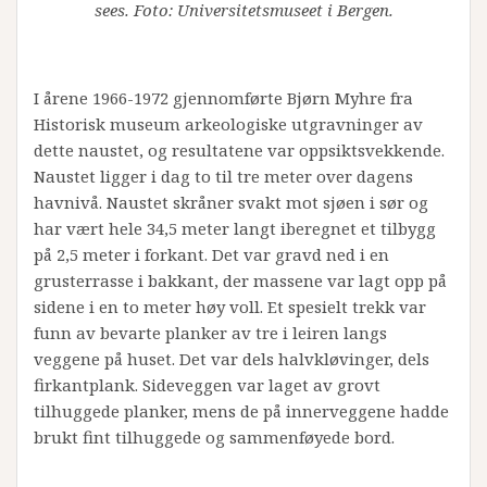
sees. Foto: Universitetsmuseet i Bergen.
I årene 1966-1972 gjennomførte Bjørn Myhre fra
Historisk museum arkeologiske utgravninger av
dette naustet, og resultatene var oppsiktsvekkende.
Naustet ligger i dag to til tre meter over dagens
havnivå. Naustet skråner svakt mot sjøen i sør og
har vært hele 34,5 meter langt iberegnet et tilbygg
på 2,5 meter i forkant. Det var gravd ned i en
grusterrasse i bakkant, der massene var lagt opp på
sidene i en to meter høy voll. Et spesielt trekk var
funn av bevarte planker av tre i leiren langs
veggene på huset. Det var dels halvkløvinger, dels
firkantplank. Sideveggen var laget av grovt
tilhuggede planker, mens de på innerveggene hadde
brukt fint tilhuggede og sammenføyede bord.