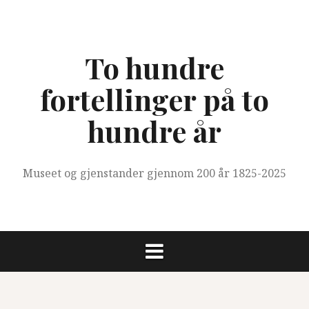
Skip
to
content
To hundre
fortellinger på to
hundre år
Museet og gjenstander gjennom 200 år 1825-2025