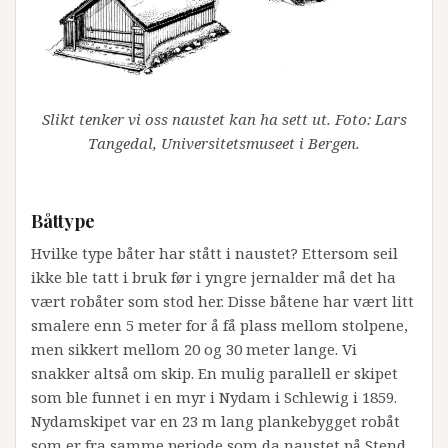
Slikt tenker vi oss naustet kan ha sett ut. Foto: Lars
Tangedal, Universitetsmuseet i Bergen.
Båttype
Hvilke type båter har stått i naustet? Ettersom seil
ikke ble tatt i bruk før i yngre jernalder må det ha
vært robåter som stod her. Disse båtene har vært litt
smalere enn 5 meter for å få plass mellom stolpene,
men sikkert mellom 20 og 30 meter lange. Vi
snakker altså om skip. En mulig parallell er skipet
som ble funnet i en myr i Nydam i Schlewig i 1859.
Nydamskipet var en 23 m lang plankebygget robåt
som er fra samme periode som da naustet på Stend