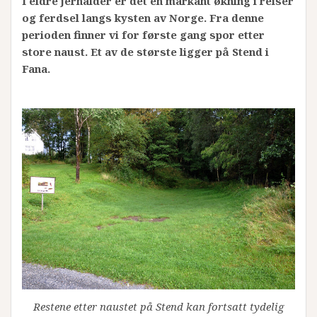
I eldre jernalder er det en markant økning i reiser
og ferdsel langs kysten av Norge. Fra denne
perioden finner vi for første gang spor etter
store naust. Et av de største ligger på Stend i
Fana.
Restene etter naustet på Stend kan fortsatt tydelig