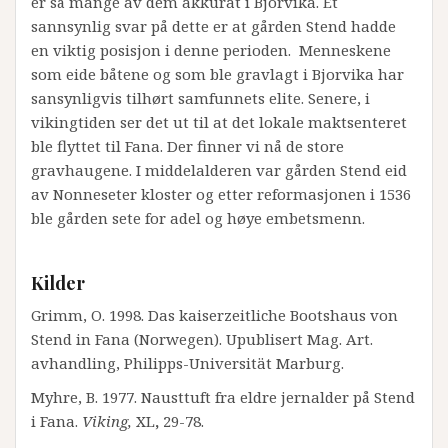
er så mange av dem akkurat i Bjorvika. Et
sannsynlig svar på dette er at gården Stend hadde
en viktig posisjon i denne perioden. Menneskene
som eide båtene og som ble gravlagt i Bjorvika har
sansynligvis tilhørt samfunnets elite. Senere, i
vikingtiden ser det ut til at det lokale maktsenteret
ble flyttet til Fana. Der finner vi nå de store
gravhaugene. I middelalderen var gården Stend eid
av Nonneseter kloster og etter reformasjonen i 1536
ble gården sete for adel og høye embetsmenn.
Kilder
Grimm, O. 1998. Das kaiserzeitliche Bootshaus von
Stend in Fana (Norwegen). Upublisert Mag. Art.
avhandling, Philipps-Universität Marburg.
Myhre, B. 1977. Nausttuft fra eldre jernalder på Stend
i Fana.
Viking,
XL
,
29-78.