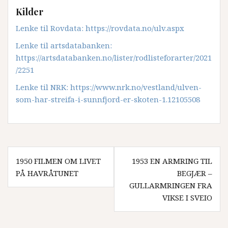
Kilder
Lenke til Rovdata: https://rovdata.no/ulv.aspx
Lenke til artsdatabanken:
https://artsdatabanken.no/lister/rodlisteforarter/2021
/2251
Lenke til NRK: https://www.nrk.no/vestland/ulven-
som-har-streifa-i-sunnfjord-er-skoten-1.12105508
Innleggsnavigasjon
1950 FILMEN OM LIVET
1953 EN ARMRING TIL
PÅ HAVRÅTUNET
BEGJÆR –
GULLARMRINGEN FRA
VIKSE I SVEIO