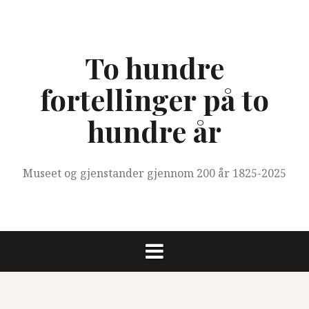
Skip
to
content
To hundre
fortellinger på to
hundre år
Museet og gjenstander gjennom 200 år 1825-2025