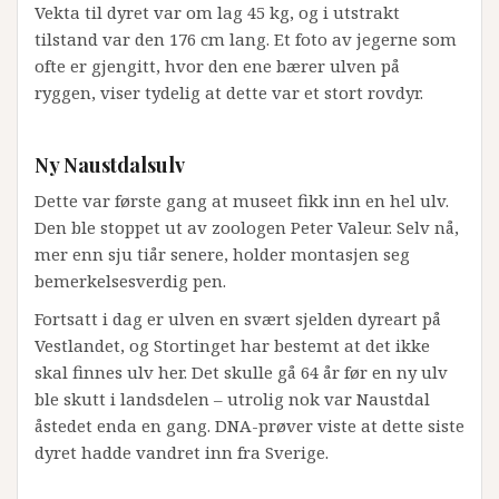
Vekta til dyret var om lag 45 kg, og i utstrakt
tilstand var den 176 cm lang. Et foto av jegerne som
ofte er gjengitt, hvor den ene bærer ulven på
ryggen, viser tydelig at dette var et stort rovdyr.
Ny Naustdalsulv
Dette var første gang at museet fikk inn en hel ulv.
Den ble stoppet ut av zoologen Peter Valeur. Selv nå,
mer enn sju tiår senere, holder montasjen seg
bemerkelsesverdig pen.
Fortsatt i dag er ulven en svært sjelden dyreart på
Vestlandet, og Stortinget har bestemt at det ikke
skal finnes ulv her. Det skulle gå 64 år før en ny ulv
ble skutt i landsdelen – utrolig nok var Naustdal
åstedet enda en gang. DNA-prøver viste at dette siste
dyret hadde vandret inn fra Sverige.