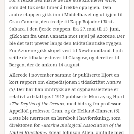
For å rekke ned måtte de fire åtte kilometer wire,
som det tok seks timer å trekke opp igjen. Den
andre etappen gikk inn i Middelhavet og ut igjen til
Gran Canaria, den tredje til Kapp Bojador i Vest-
Sahara. I den fjerde etappen, fra 27. mai til 13. juni,
gikk Sars fra Gran Canaria mot Fajal på Azorene. Der
ble det tatt prøver langs den Midtatlantiske ryggen.
Fra Azorene gikk skipet vest til Newfoundland. I juli
seilte de tilbake østover til Glasgow, og deretter til
Bergen, der de ankom 14 august.
Allerede i november samme år publiserte Hjort en
kort rapport om ekspedisjonen i tidsskriftet
Nature
(5)
. Der har han inntrykk av at dyphavsslettene er
relativt artsfattige. I 1912 publiserte Murray og Hjort
«
The Depths of the Ocean
», med bidrag fra professor
Appellöf, professor Gran, og dr. Helland-Hansen (
6
).
Dette ble nærmest en lærebok i havforskning, som
direktøren for
«Marine Biological Association of the
United Kingdom»
, Edgar Johnson Allen, omtalte med