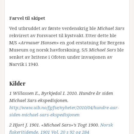
Farvel til skipet
Ved utbruddet av første verdenskrig ble
Michael Sars
rekvirert av Forsvaret til kystvakt. Etter dette ble
M/S
«Armauer Hansen
» en god erstatning for Bergens
Museum og norsk havforskning. S/S
Michael Sars
ble
senket av britene i Ofoten under invasjonen av
Narvik i 1940.
Kilder
1 Willassen E., Byrkjedal I. 2010. Hundre år siden
Michael Sars-ekspedisjonen.
http://www.uib.no/fg/fse/nyheter/2010/04/hundre-aar-
siden-michael-sars-ekspedisjonen
2 Hjort J. 1901. «Michael Sars»’s Togt 1900.
Norsk
fiskeritidende. 1901 Vol. 20 s 92 og 284