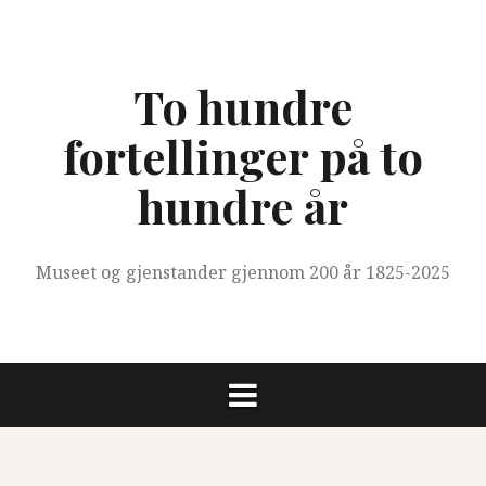
Skip
to
content
To hundre
fortellinger på to
hundre år
Museet og gjenstander gjennom 200 år 1825-2025