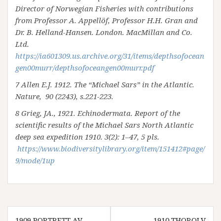
Director of Norwegian Fisheries with contributions
from Professor A. Appellöf, Professor H.H. Gran and
Dr. B. Helland-Hansen.
London. MacMillan and Co.
Ltd.
https://ia601309.us.archive.org/31/items/depthsofocean
gen00murr/depthsofoceangen00murr.pdf
7 Allen E.J. 1912. The “Michael Sars” in the Atlantic.
Nature, 90 (2243), s.221-223.
8 Grieg, JA., 1921. Echinodermata. Report of the
scientific results of the Michael Sars North Atlantic
deep sea expedition 1910. 3(2): 1–47, 5 pls.
https://www.biodiversitylibrary.org/item/151412#page/
9/mode/1up
Innleggsnavigasjon
1909 PORTRETT AV
1910 THOROLV