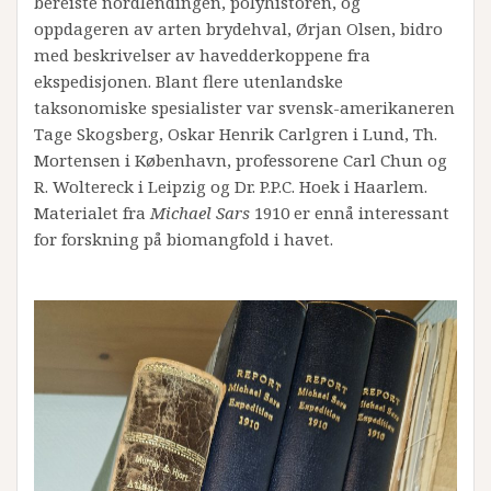
bereiste nordlendingen, polyhistoren, og
oppdageren av arten brydehval, Ørjan Olsen, bidro
med beskrivelser av havedderkoppene fra
ekspedisjonen. Blant flere utenlandske
taksonomiske spesialister var svensk-amerikaneren
Tage Skogsberg, Oskar Henrik Carlgren i Lund, Th.
Mortensen i København, professorene Carl Chun og
R. Woltereck i Leipzig og Dr. P.P.C. Hoek i Haarlem.
Materialet fra
Michael Sars
1910 er ennå interessant
for forskning på biomangfold i havet.