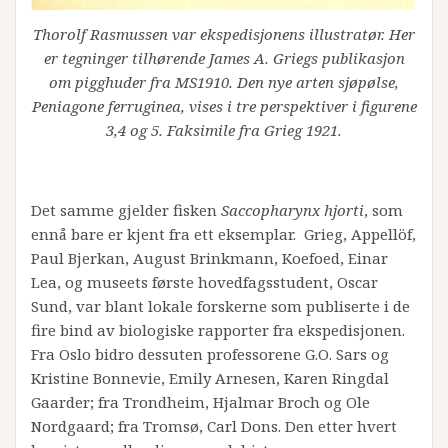
Thorolf Rasmussen var ekspedisjonens illustratør. Her
er tegninger tilhørende James A. Griegs publikasjon
om pigghuder fra MS1910. Den nye arten sjøpølse,
Peniagone ferruginea, vises i tre perspektiver i figurene
3,4 og 5. Faksimile fra Grieg 1921.
Det samme gjelder fisken
Saccopharynx hjorti
, som
ennå bare er kjent fra ett eksemplar. Grieg, Appellöf,
Paul Bjerkan, August Brinkmann, Koefoed, Einar
Lea, og museets første hovedfagsstudent, Oscar
Sund, var blant lokale forskerne som publiserte i de
fire bind av biologiske rapporter fra ekspedisjonen.
Fra Oslo bidro dessuten professorene G.O. Sars og
Kristine Bonnevie, Emily Arnesen, Karen Ringdal
Gaarder; fra Trondheim, Hjalmar Broch og Ole
Nordgaard; fra Tromsø, Carl Dons. Den etter hvert