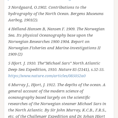
3 Nordgaard, O.1902. Contributions to the
hydrography of the North Ocean. Bergens Museums
Aarbog, 1901(2).
4 Helland-Hansen B, Nansen F. 1909. The Norwegian
Sea. Its physical Oceanography base upon the
Norwegian Researches 1900-1904. Report on
Norwegian Fisheries and Marine-investigations II
1909 (2)
5 Hjort. J. 1910. The”Michael Sars” North Atlantic
Deep-Sea Expedition, 1910.
Nature 85 (2141), s.52-55.
https://www.nature.com/articles/085052a0
6 Murray J., Hjort, J. 1912. The depths of the ocean. A
general account of the modern science of
oceanography based largely on the scientific
researches of the Norwegian steamer Michael Sars in
the North Atlantic. By Sir John Murray, K.C.B., F.R.S.,
etc. of the Challenger Expedition and Dr. Johan Hjort