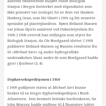
allerede eksisterende miljøet rundt Biologisk
Stasjon i Bergen forsterket med stipendiater som
ikke primært var zoologer. En av dem var Haaken
Hasberg Gran, som ble tilsatt i 1901 og ble museets
spesialist på planteplankton. Bjørn Helland-Hansen
var Johan Hjorts assistent ved Fiskeristyrelsen fra
1900. I 1906 overtok han stillingen som styrer for
Biologisk Stasjon, da Ole Nordgaard sluttet. I 1909
publiserte Helland-Hansen og Nansen resultater fra
SS
«Michael Sars»
og andre hydrografiske
undersøkelser, blant andre de som Nordgaard hadde
gjort i fjordene (
3, 4
).
Dyphavsekspedisjonen i 1910
I 1909 godkjente staten at
Michael Sars
kunne
brukes til en lengre dyphavsekspedisjon i Nord-
Atlanteren. Den berømte britiske havforskeren, Sir
John Murray, hadde midlene til å finansiere toktet.