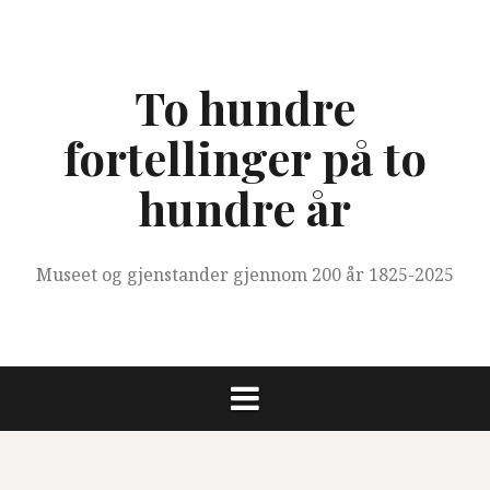
Skip
to
content
To hundre
fortellinger på to
hundre år
Museet og gjenstander gjennom 200 år 1825-2025