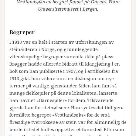
Vestlandsøks av bergart funnet på Garnes. Foto:
Universitetsmuseet i Bergen.
Begreper
I 1913 var en helt i starten av utforskningen av
steinalderen i Norge, og grunnleggende
vitenskapelige begreper var enda ikke på plass.
Brøgger hadde allerede bidratt til klargjøring i en
bok som han publiserte i 1907, og i artikkelen fra
1913 gikk han videre inn i en diskusjon om nye
termer på vanlige gjenstander. Siden han fant så
mange flekkepiler på denne lokaliteten, lanserte
han navnet «Garnespiler» for dem. Tilsvarende
gjorde han for steinøksene. Han syntes det tidligere
foreslåtte begrepet «Vestlandsøks» for de små
firesidige tverrøksene av stein var for alminnelig; de
burde i stedet kalles opp etter et funnsted. Ettersom