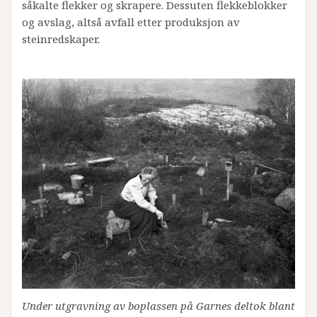
såkalte flekker og skrapere. Dessuten flekkeblokker
og avslag, altså avfall etter produksjon av
steinredskaper.
Under utgravning av boplassen på Garnes deltok blant