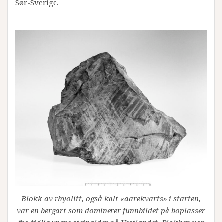
Sør-Sverige.
Blokk av rhyolitt, også kalt «aarekvarts» i starten,
var en bergart som dominerer funnbildet på boplasser
fra tidlig yngre steinalder på Vestlandet. Blokken var