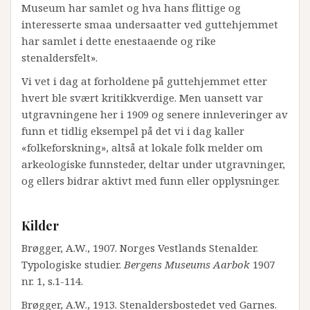
Museum har samlet og hva hans flittige og
interesserte smaa undersaatter ved guttehjemmet
har samlet i dette enestaaende og rike
stenaldersfelt».
Vi vet i dag at forholdene på guttehjemmet etter
hvert ble svært kritikkverdige. Men uansett var
utgravningene her i 1909 og senere innleveringer av
funn et tidlig eksempel på det vi i dag kaller
«folkeforskning», altså at lokale folk melder om
arkeologiske funnsteder, deltar under utgravninger,
og ellers bidrar aktivt med funn eller opplysninger.
Kilder
Brøgger, A.W., 1907. Norges Vestlands Stenalder.
Typologiske studier.
Bergens Museums Aarbok
1907
nr. 1, s.1-114.
Brøgger, A.W., 1913. Stenaldersbostedet ved Garnes.