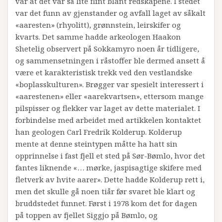
var at det var så lite flint blant redskapene. I stedet
var det funn av gjenstander og avfall laget av såkalt
«aaresten» (rhyolitt), grønnstein, leirskifer og
kvarts. Det samme hadde arkeologen Haakon
Shetelig observert på Sokkamyro noen år tidligere,
og sammensetningen i råstoffer ble dermed ansett å
være et karakteristisk trekk ved den vestlandske
«boplasskulturen». Brøgger var spesielt interessert i
«aarestenen» eller «aarekvartsen», ettersom mange
pilspisser og flekker var laget av dette materialet. I
forbindelse med arbeidet med artikkelen kontaktet
han geologen Carl Fredrik Kolderup. Kolderup
mente at denne steintypen måtte ha hatt sin
opprinnelse i fast fjell et sted på Sør-Bømlo, hvor det
fantes liknende «… mørke, jaspisagtige skifere med
fletverk av hvite aarer». Dette hadde Kolderup rett i,
men det skulle gå noen tiår før svaret ble klart og
bruddstedet funnet. Først i 1978 kom det for dagen
på toppen av fjellet Siggjo på Bømlo, og