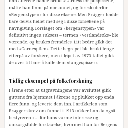
han allerede hadde brukt «Garnes» for pilspissene,
måtte han finne på noe annet, og foreslo derfor
«Bergenstypen» for disse øksene. Men Brøgger hadde
bare delvis hellet med seg i disse forsøkene på
navngiving. Forslaget om «bergenstypen» var
definitivt ingen suksess – termen «Vestlandsøks» ble
værende, og brukes fremdeles. Litt bedre gikk det
med «Garnespilen». Dette begrepet ble brukt lenge
etterpå av forskere, men i løpet av 1970-tallet gikk
de over til bare å kalle dem «tangespisser».
Tidlig eksempel på folkeforskning
I årene etter at utgravningene var avsluttet gikk
guttene fra hjemmet i åkrene og plukket opp enda
flere funn, og leverte dem inn. I artikkelen som
Brøgger skrev om funnet i 1913 takker han da også
bestyreren «… for hans varme interesse og
omsorgsfulde forstaaelse, hvormed han for Bergens