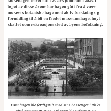
Muséhagen feiret sitt 125-års jubileum i 2023. I
løpet av disse årene har hagen gått fra å være
museets botaniske hage med aktiv forskning og
formidling til å bli en fredet museumshage, høyt
skattet som rekreasjonssted av byens befolkning.
Vannhagen ble ferdigstilt med sine bassenger i ulike
nivå sommeren 1931. Anlegget ble utformet av