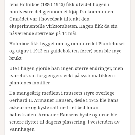
Jens Holmboe (1880-1943) fikk utvidet hagen i
nordvestre del gjennom et kjøp fra kommunen.
Området var i hovedsak tiltenkt den
eksperimentelle virksomheten. Hagen fikk da sin
nåværende størrelse på 14 mål.
Holmboe fikk bygget om og ominnredet Plantehuset
og utgav i 1913 en guidebok (en fører) som ble mye
brukt.
Ute i hagen gjorde han ingen større endringer, men
ivaretok sin forgjengers vekt på systematikken i
plantenes familier.
Da mangeårig medlem i museets styre overlege
Gerhard H. Armauer Hansen, døde i 1912 ble hans
askeurne og byste satt ned i et bed foran
balustraden. Armauer Hansens byste og urne ble
senere flyttet til dagens plassering, i vestenden av
Vannhagen.