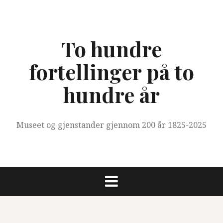
Skip
to
content
To hundre
fortellinger på to
hundre år
Museet og gjenstander gjennom 200 år 1825-2025