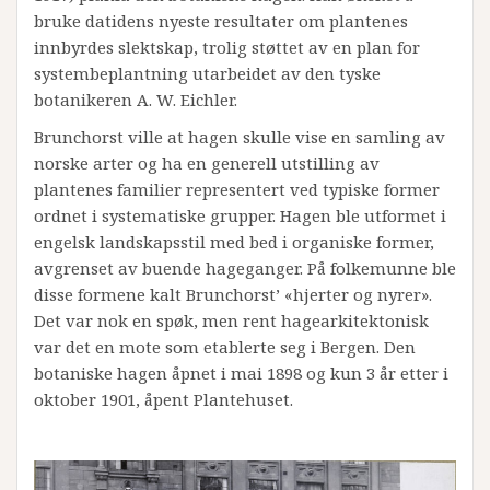
bruke datidens nyeste resultater om plantenes
innbyrdes slektskap, trolig støttet av en plan for
systembeplantning utarbeidet av den tyske
botanikeren A. W. Eichler.
Brunchorst ville at hagen skulle vise en samling av
norske arter og ha en generell utstilling av
plantenes familier representert ved typiske former
ordnet i systematiske grupper. Hagen ble utformet i
engelsk landskapsstil med bed i organiske former,
avgrenset av buende hageganger. På folkemunne ble
disse formene kalt Brunchorst’ «hjerter og nyrer».
Det var nok en spøk, men rent hagearkitektonisk
var det en mote som etablerte seg i Bergen. Den
botaniske hagen åpnet i mai 1898 og kun 3 år etter i
oktober 1901, åpent Plantehuset.