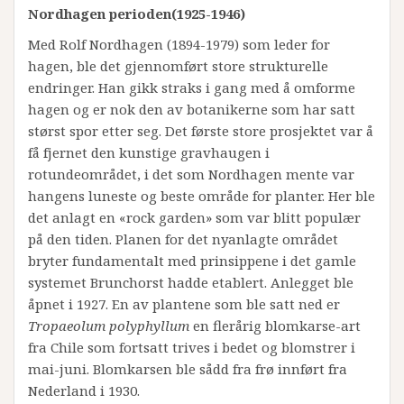
Nordhagen perioden(1925-1946)
Med Rolf Nordhagen (1894-1979) som leder for
hagen, ble det gjennomført store strukturelle
endringer. Han gikk straks i gang med å omforme
hagen og er nok den av botanikerne som har satt
størst spor etter seg. Det første store prosjektet var å
få fjernet den kunstige gravhaugen i
rotundeområdet, i det som Nordhagen mente var
hangens luneste og beste område for planter. Her ble
det anlagt en «rock garden» som var blitt populær
på den tiden. Planen for det nyanlagte området
bryter fundamentalt med prinsippene i det gamle
systemet Brunchorst hadde etablert. Anlegget ble
åpnet i 1927. En av plantene som ble satt ned er
Tropaeolum polyphyllum
en flerårig blomkarse-art
fra Chile som fortsatt trives i bedet og blomstrer i
mai-juni. Blomkarsen ble sådd fra frø innført fra
Nederland i 1930.