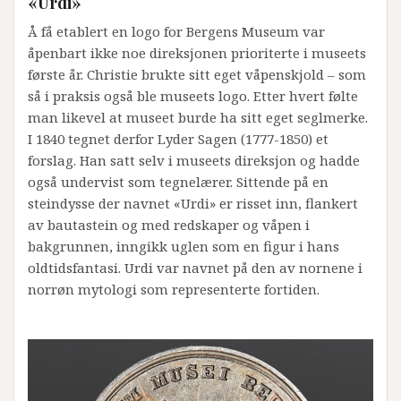
«Urdi»
Å få etablert en logo for Bergens Museum var
åpenbart ikke noe direksjonen prioriterte i museets
første år. Christie brukte sitt eget våpenskjold – som
så i praksis også ble museets logo. Etter hvert følte
man likevel at museet burde ha sitt eget seglmerke.
I 1840 tegnet derfor Lyder Sagen (1777-1850) et
forslag. Han satt selv i museets direksjon og hadde
også undervist som tegnelærer. Sittende på en
steindysse der navnet «Urdi» er risset inn, flankert
av bautastein og med redskaper og våpen i
bakgrunnen, inngikk uglen som en figur i hans
oldtidsfantasi. Urdi var navnet på den av nornene i
norrøn mytologi som representerte fortiden.