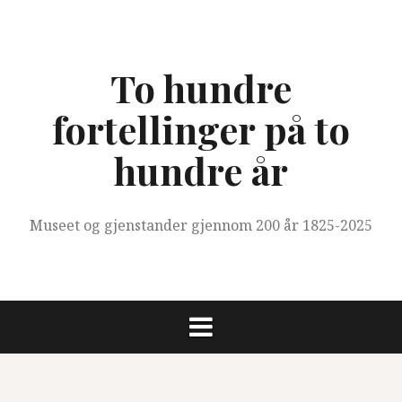
Skip
to
content
To hundre
fortellinger på to
hundre år
Museet og gjenstander gjennom 200 år 1825-2025