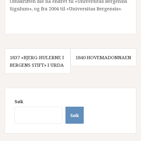
Omskriften ble nå endret til «Universitas Bergensis
Sigulum», og fra 2004 til «Universitas Bergensis».
Innleggsnavigasjon
1837 «BJERG-HULERNE I
1840 HOVEMADONNAEN
BERGENS STIFT» I URDA
Søk
Søk